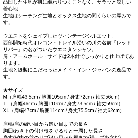
凸凹した生地が肌に纏わりつくことなく、サラッと涼しい
着心地
生地はシーチング生地とオックス生地の間くらいの厚みで
す。
ウエストをシェイプしたヴィンテージシルエット。
西部開拓時代オレゴン・トレイル沿いの川の名前『レッド
リバー』の名がついたウエスタンシャツ。
肩・アームホール・サイドは2本針でしっかりと仕上げてあ
ります。
生地と縫製にこだわったメイド・イン・ジャパンの逸品で
す。
★サイズ
M（肩幅43.5cm / 胸囲105cm / 身丈72cm / 袖丈56cm）
Ｌ（肩幅46cm / 胸囲110cm / 身丈73.5cm / 袖丈59cm）
XL（肩幅47cm / 胸囲114cm / 身丈75.5cm / 袖丈62cm）
肩幅/肩の縫い目から縫い目までの長さ
胸囲/わき下の付け根をぐるりと一周した長さ
身丈/背中の首のリブ縫い目から裾まで(裾リブを含む)