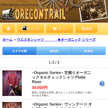
ブランド
カート
検索
ホーム
＞
ウエスタンシャツ ★オーガニック シリーズ
おすすめ順
価格順
新着順
1-3 / 3
~Organic Series~ 甘撚りオーガニ
ックネルチェックシャツ Platte
River
34,000円
横糸に甘撚糸を使用し柔らかくしなやかな風合いと温か
みのある手触り。
~Organic Series~ ヴィンテージ オ