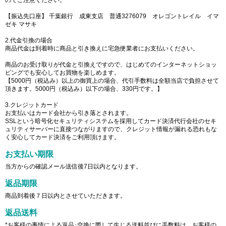
【振込先口座】 千葉銀行 成東支店 普通3276079 オレゴントレイル イマ
ゼキ マサキ
2.代金引換の場合
商品代金は到着時に商品と引き換えに宅急便業者にお支払いください。
商品のお受け取りが代金と引換えですので、はじめてのインターネットショッ
ピングでも安心してお買物を楽しめます。
【5000円（税込み）以上の御買上の場合、代引手数料は全額当店で負担させて
頂きます。5000円（税込み）以下の場合、330円です。】
3.クレジットカード
お支払いはカード会社から引き落とされます。
SSLという暗号化セキュリティシステムを採用してカード決済代行会社のセキ
ュリティサーバーに直接つながりますので、クレジット情報が漏れる恐れもな
く安心してカード決済をご利用頂けます。
お支払い期限
当方からの確認メール送信後7日以内となります。
返品期限
商品到着後７日以内とさせていただきます。
返品送料
*お客様の事情による返品･交換に際して生じる送料並びに手数料は、お客様の