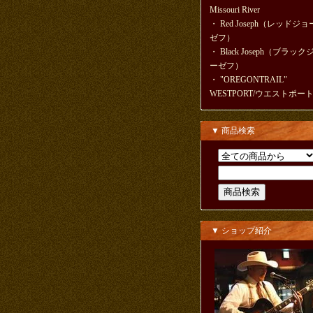
Missouri River
・
Red Joseph（レッドジョ
ゼフ）
・
Black Joseph（ブラック
ーゼフ）
・
"OREGONTRAIL"
WESTPORT/ウエストポー
▼ 商品検索
▼ ショップ紹介