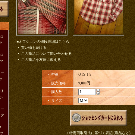
クロ
■オプションの値段詳細はこちら
ツ
・
買い物を続ける
・
この商品について問い合わせる
クロ
・
この商品を友達に教える
ツ
りオー
・ 型番
OTS-1-9
ツ
・ 販売価格
9,800円
織り
・ 購入数
シ
・ サイズ
ンテー
スタ
ネ
» 特定商取引法に基づく表記 (返品など)
ツ