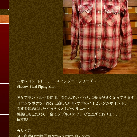
～オレゴン･トレイル スタンダードシリーズ～
Shadow Plaid Piping Shirt
国産フランネル地を使用、着こんでいくうちに表情が良くなってきます
ヨークやポケット部分に施したPUレザーのパイピングがポイント。
着丈を短めにしたすっきりとしたシルエット。
縫製にもこだわり、全てダブルステッチで仕上げてあります。
日本製
★サイズ
M（肩幅43cm/胸囲102cm/身丈69cm/袖丈58cm）