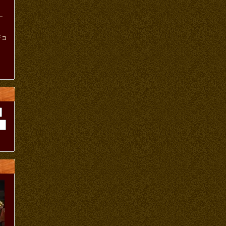
ー
ジョ
ト