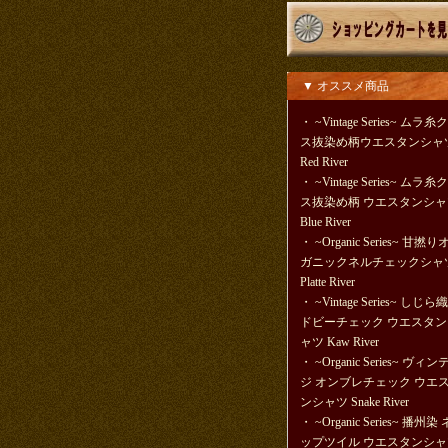
▼ オススメ商品
・
~Vintage Series~ ムラ糸
ス抜染め柄ウエスタンシャ
Red River
・
~Vintage Series~ ムラ糸
ス抜染め柄 ウエスタンシャ
Blue River
・
~Organic Series~ 甘撚
ガニックネルチェックシャ
Platte River
・
~Vintage Series~ しじら
ドビーチェック ウエスタン
ャツ Kaw River
・
~Organic Series~ ヴィ
ジ オンブレチェック ウエ
ンシャツ Snake River
・
~Organic Series~ 播州染 
ップツイル ウエスタンシャ