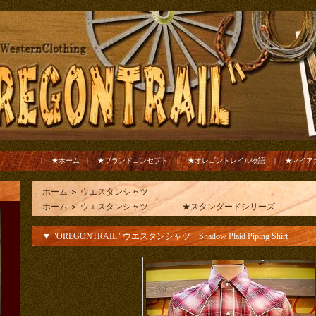
|
★ホーム
|
★ブランドコンセプト
|
★オレゴントレイル物語
|
★マイア
ホーム
＞
ウエスタンシャツ
ホーム
＞
ウエスタンシャツ ★スタンダードシリーズ
▼ "OREGONTRAIL" ウエスタンシャツ Shadow Plaid Piping Shirt