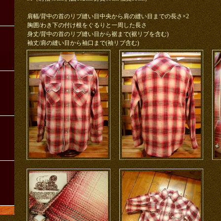
肩幅/背中の首のリブ縫い目中央から肩の縫い目までの長さ×2
胸囲/わき下の付け根をぐるりと一周した長さ
ツ
身丈/背中の首のリブ縫い目から裾まで(裾リブを含む)
袖丈/肩の縫い目から袖口まで(袖リブ含む)
ツ
ツ
ツ