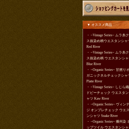
▼ オススメ商品
・
~Vintage Series~ ムラ糸
ス抜染め柄ウエスタンシャ
Red River
・
~Vintage Series~ ムラ糸
ス抜染め柄 ウエスタンシャ
Blue River
・
~Organic Series~ 甘撚
ガニックネルチェックシャ
Platte River
・
~Vintage Series~ しじら
ドビーチェック ウエスタン
ャツ Kaw River
・
~Organic Series~ ヴィ
ジ オンブレチェック ウエ
ンシャツ Snake River
・
~Organic Series~ 播州染 
ップツイル ウエスタンシャ