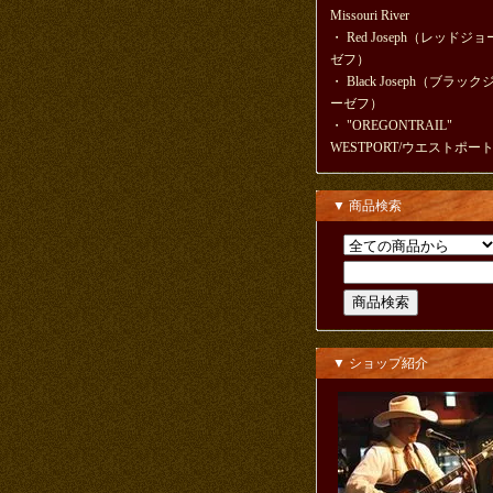
Missouri River
・
Red Joseph（レッドジョ
ゼフ）
・
Black Joseph（ブラック
ーゼフ）
・
"OREGONTRAIL"
WESTPORT/ウエストポー
▼ 商品検索
▼ ショップ紹介