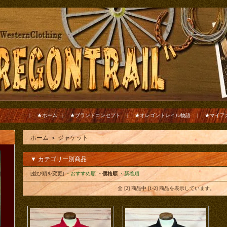
|
★ホーム
|
★ブランドコンセプト
|
★オレゴントレイル物語
|
★マイア
ホーム
＞
ジャケット
▼ カテゴリー別商品
[並び順を変更]
・おすすめ順
・価格順
・新着順
全 [2] 商品中 [1-2] 商品を表示しています。