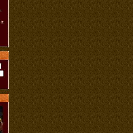
ー
ジョ
ト