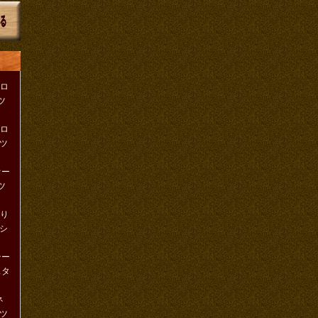
クロ
ツ
クロ
ツ
りオー
ツ
織り
シ
ンテー
スタ
ネ
ツ