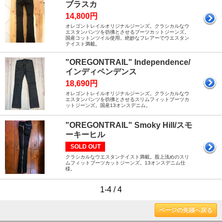
ブラスカ
14,800円
オレゴントレイルオリジナルジーンズ。クラシカルなウ
エスタンパンツを彷彿とさせるブーツカットジーンズ。
国産コットンツイル使用。絶妙なフレアーでウエスタン
テイスト満載。
"OREGONTRAIL" Independence/
インディペンデンス
18,690円
オレゴントレイルオリジナルジーンズ。クラシカルなウ
エスタンパンツを彷彿とさせるスリムフィットブーツカ
ットジーンズ。国産13オンスデニム。
"OREGONTRAIL" Smoky Hill/スモ
ーキーヒル
SOLD OUT
クラシカルなウエスタンテイスト満載。股上浅めのスリ
ムフィットブーツカットジーンズ。13オンスデニム仕
様。
1-4 / 4
ページの先頭へ戻る