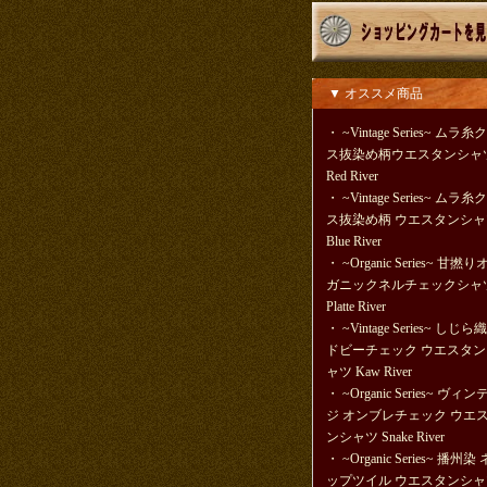
▼ オススメ商品
・
~Vintage Series~ ムラ糸
ス抜染め柄ウエスタンシャ
Red River
・
~Vintage Series~ ムラ糸
ス抜染め柄 ウエスタンシャ
Blue River
・
~Organic Series~ 甘撚
ガニックネルチェックシャ
Platte River
・
~Vintage Series~ しじら
ドビーチェック ウエスタン
ャツ Kaw River
・
~Organic Series~ ヴィ
ジ オンブレチェック ウエ
ンシャツ Snake River
・
~Organic Series~ 播州染 
ップツイル ウエスタンシャ