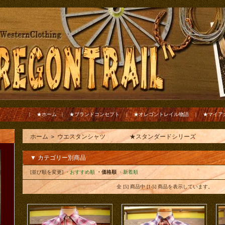
|
★ホーム
|
★ブランドコンセプト
|
★オレゴントレイル物語
|
★マイア
ホーム
＞
ウエスタンシャツ ★スタンダードシリーズ
▼ カテゴリー別商品
[並び順を変更]
・おすすめ順
・価格順
・新着順
全 [5] 商品中 [1-5] 商品を表示しています。