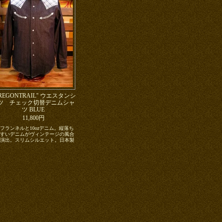
REGONTRAIL" ウエスタンシ
ツ チェック切替デニムシャ
ツ BLUE
11,800円
フランネルと10ozデニム。縦落ち
すいデニムがヴィンテージの風合
演出。スリムシルエット。日本製