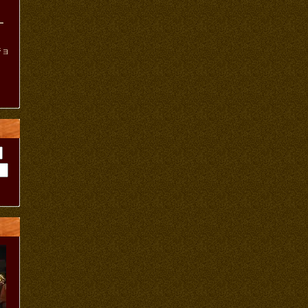
ー
ジョ
ト