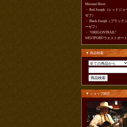
Missouri River
・
Red Joseph（レッドジョ
ゼフ）
・
Black Joseph（ブラック
ーゼフ）
・
"OREGONTRAIL"
WESTPORT/ウエストポー
▼ 商品検索
▼ ショップ紹介