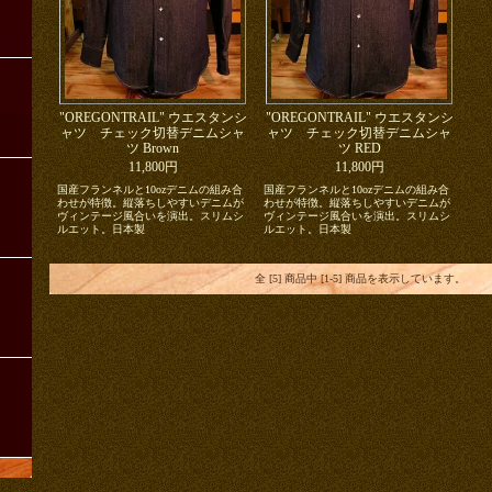
ツ
"OREGONTRAIL" ウエスタンシ
"OREGONTRAIL" ウエスタンシ
ャツ チェック切替デニムシャ
ャツ チェック切替デニムシャ
ツ Brown
ツ RED
11,800円
11,800円
ツ
国産フランネルと10ozデニムの組み合
国産フランネルと10ozデニムの組み合
わせが特徴。縦落ちしやすいデニムが
わせが特徴。縦落ちしやすいデニムが
ヴィンテージ風合いを演出。スリムシ
ヴィンテージ風合いを演出。スリムシ
ルエット。日本製
ルエット。日本製
ツ
全 [5] 商品中 [1-5] 商品を表示しています。
ツ