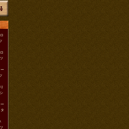
クロ
ツ
クロ
ツ
りオー
ツ
織り
シ
ンテー
スタ
ネ
ツ