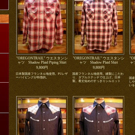
"OREGONTRAIL" ウエスタンシ
"OREGONTRAIL" ウエスタンシ
"O
ャツ Shadow Plaid Piping Shirt
ャツ Shadow Plaid Shirt
ャ
9,800円
9,800円
日本製国産フランネル地使用。PUレザ
国産フランネル地使用。縫製にこだわ
ーパイピングが特徴的。
り、ダブルステッチで仕上げ。日本
国産
製。着丈短めのすっきりシルエット
しや
いを